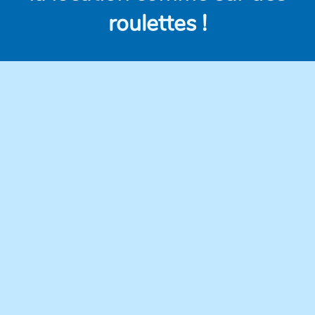
roulettes !
Des véhicules
Des prix clairs et
modernes,
compétitifs, sans frais
régulièrement
cachés.
entretenus pour une
conduite en toute
confiance.